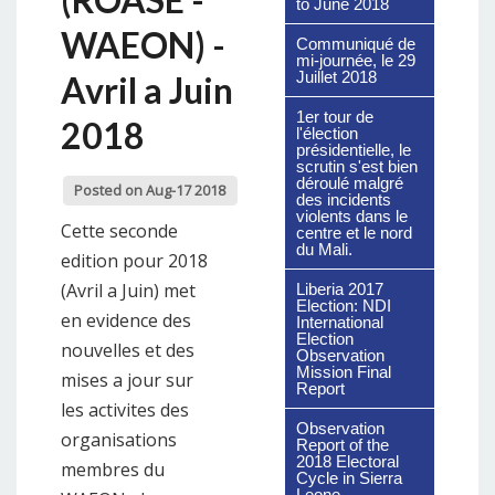
to June 2018
WAEON) -
Communiqué de
mi-journée, le 29
Juillet 2018
Avril a Juin
1er tour de
2018
l'élection
présidentielle, le
scrutin s'est bien
déroulé malgré
Posted on Aug-17 2018
des incidents
violents dans le
Cette seconde
centre et le nord
du Mali.
edition pour 2018
(Avril a Juin) met
Liberia 2017
Election: NDI
en evidence des
International
Election
nouvelles et des
Observation
Mission Final
mises a jour sur
Report
les activites des
Observation
organisations
Report of the
2018 Electoral
membres du
Cycle in Sierra
Leone