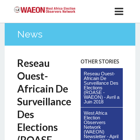
News
Reseau
OTHER STORIES
Ouest-
Reseau Ouest-
Africain De
Surveillance Des
Africain De
Elections
(ROASE -
WAEON) - Avril a
Surveillance
Juin 2018
Des
West Africa
Election
Observers
Elections
Network
(WAEON)
Newsletter - April
(ROASE -