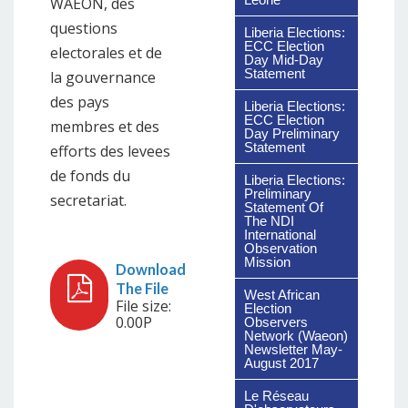
WAEON, des
questions
Liberia Elections:
ECC Election
electorales et de
Day Mid-Day
Statement
la gouvernance
des pays
Liberia Elections:
ECC Election
membres et des
Day Preliminary
Statement
efforts des levees
de fonds du
Liberia Elections:
Preliminary
secretariat.
Statement Of
The NDI
International
Observation
Mission
West African
File size:
Election
0.00P
Observers
Network (Waeon)
Newsletter May-
August 2017
Le Réseau