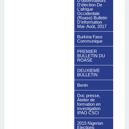
D'observateurs
D'élection De
L'afrique
Occidentale
(Roase) Bulletin
D'information
Mai- Août, 2017
Burkina Faso
Download
Communique
The File
PREMIER
BULLETIN DU
ROASE
DEUXIEME
BULLETIN
Benin
Doc presse,
Atelier de
formation en
investigation
IPAO CSCI
2015 Nigerian
Elections